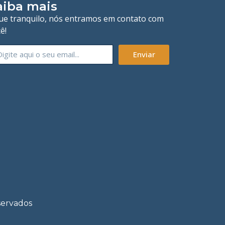
aiba mais
que tranquilo, nós entramos em contato com
ê!
Enviar
servados